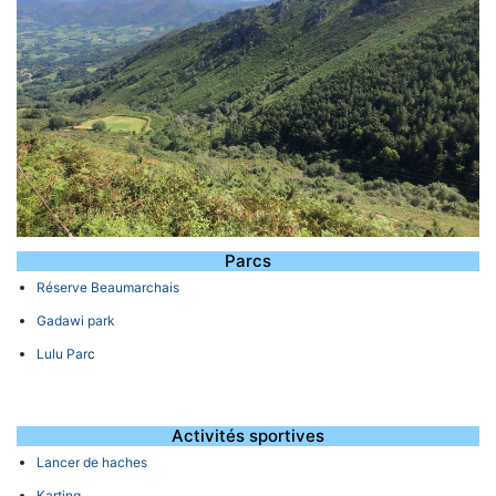
Parcs
Réserve Beaumarchais
Gadawi park
Lulu Par
c
Activités sportives
Lancer de haches
Karting